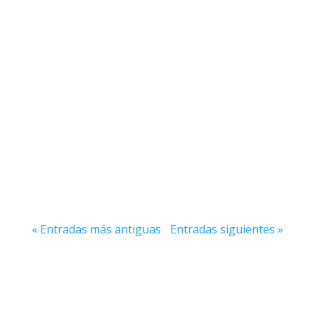
En el mundo del pádel, "salir por la
puerta" es una técnica espectacular que
demuestra no solo habilidad y precisión
sino también una comprensión...
« Entradas más antiguas
Entradas siguientes »