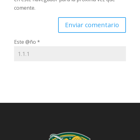
comente.
Este @ño
*