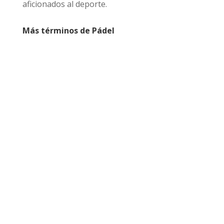
aficionados al deporte.
Más términos de Pádel
En el pádel, la "rebanada" o "slice" es una