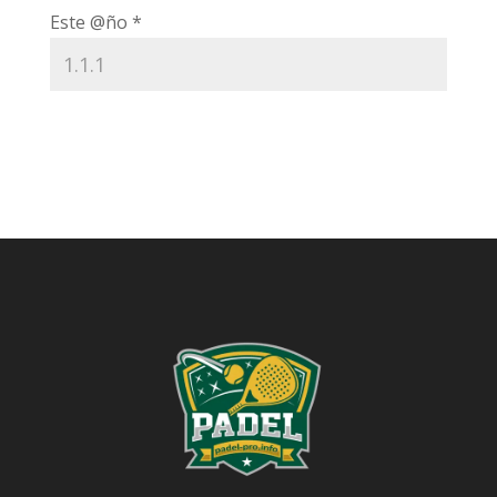
Este @ño
*