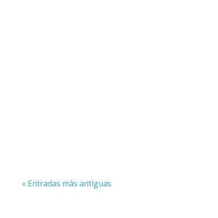
En el emocionante mundo del pádel, el
willy se destaca como una de las técnicas
más espectaculares y audaces que un
jugador puede ejecutar en la...
« Entradas más antiguas