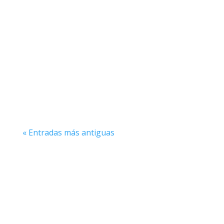
En el emocionante mundo del pádel, el
willy se destaca como una de las técnicas
más espectaculares y audaces que un
jugador puede ejecutar en la...
« Entradas más antiguas