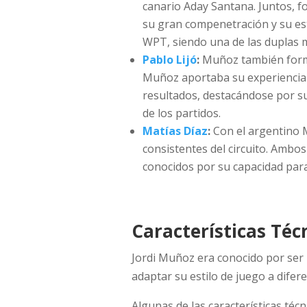
canario Aday Santana. Juntos, f
su gran compenetración y su esti
WPT, siendo una de las duplas m
Pablo Lijó
:
Muñoz también formó 
Muñoz aportaba su experiencia y
resultados, destacándose por s
de los partidos.
Matías Díaz
:
Con el argentino M
consistentes del circuito. Ambo
conocidos por su capacidad para
Características Téc
Jordi Muñoz era conocido por ser 
adaptar su estilo de juego a difere
Algunas de las características téc