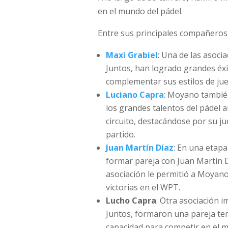
en el mundo del pádel.
Entre sus principales compañeros
Maxi Grabiel
: Una de las asoci
Juntos, han logrado grandes éx
complementar sus estilos de jue
Luciano Capra
: Moyano también
los grandes talentos del pádel 
circuito, destacándose por su ju
partido.
Juan Martín Díaz
: En una etap
formar pareja con Juan Martín D
asociación le permitió a Moyan
victorias en el WPT.
Lucho Capra
: Otra asociación 
Juntos, formaron una pareja tem
capacidad para competir en el má