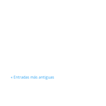
En el emocionante mundo del pádel, el
willy se destaca como una de las técnicas
más espectaculares y audaces que un
jugador puede ejecutar en la...
« Entradas más antiguas